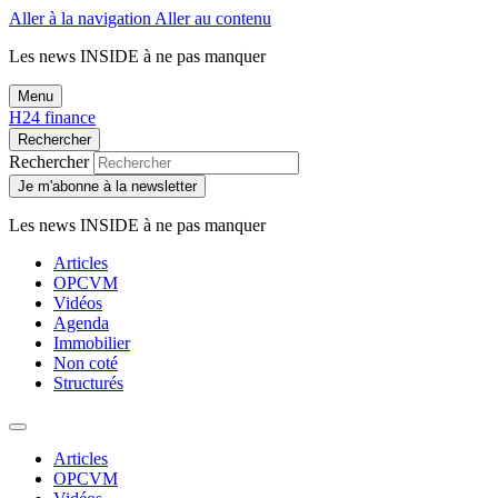
Aller à la navigation
Aller au contenu
Les news
INSIDE
à ne pas manquer
Menu
H24 finance
Rechercher
Rechercher
Je m'abonne à la newsletter
Les news
INSIDE
à ne pas manquer
Articles
OPCVM
Vidéos
Agenda
Immobilier
Non coté
Structurés
Articles
OPCVM