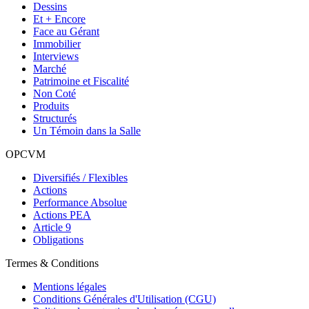
Dessins
Et + Encore
Face au Gérant
Immobilier
Interviews
Marché
Patrimoine et Fiscalité
Non Coté
Produits
Structurés
Un Témoin dans la Salle
OPCVM
Diversifiés / Flexibles
Actions
Performance Absolue
Actions PEA
Article 9
Obligations
Termes & Conditions
Mentions légales
Conditions Générales d'Utilisation (CGU)