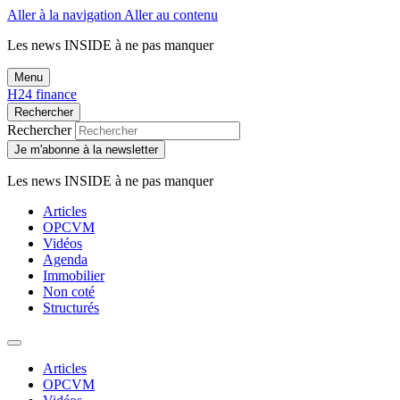
Aller à la navigation
Aller au contenu
Les news
INSIDE
à ne pas manquer
Menu
H24 finance
Rechercher
Rechercher
Je m'abonne à la newsletter
Les news
INSIDE
à ne pas manquer
Articles
OPCVM
Vidéos
Agenda
Immobilier
Non coté
Structurés
Articles
OPCVM