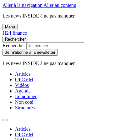
Aller à la navigation
Aller au contenu
Les news
INSIDE
à ne pas manquer
Menu
H24 finance
Rechercher
Rechercher
Je m'abonne à la newsletter
Les news
INSIDE
à ne pas manquer
Articles
OPCVM
Vidéos
Agenda
Immobilier
Non coté
Structurés
Articles
OPCVM