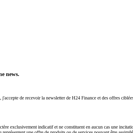
ne news.
, j'accepte de recevoir la newsletter de H24 Finance et des offres ciblée
ctère exclusivement indicatif et ne constituent en aucun cas une incitati
ne représentent une offre de produits ou de services pouvant être assimi