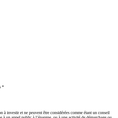
s *
on à investir et ne peuvent être considérées comme étant un conseil
lée à un appel public à l’épargne, ou à une activité de démarchage ou