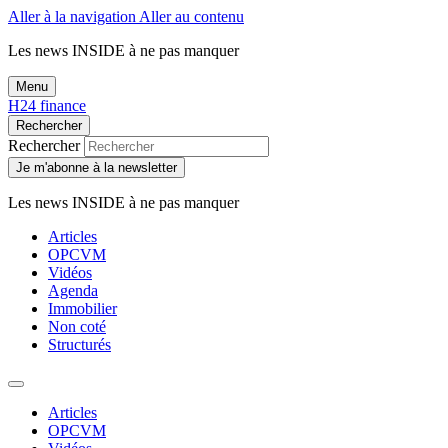
Aller à la navigation
Aller au contenu
Les news
INSIDE
à ne pas manquer
Menu
H24 finance
Rechercher
Rechercher
Je m'abonne à la newsletter
Les news
INSIDE
à ne pas manquer
Articles
OPCVM
Vidéos
Agenda
Immobilier
Non coté
Structurés
Articles
OPCVM