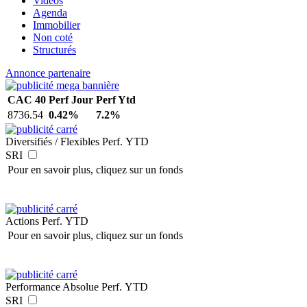
Vidéos
Agenda
Immobilier
Non coté
Structurés
Annonce partenaire
CAC 40
Perf Jour
Perf Ytd
8736.54
0.42%
7.2%
Diversifiés / Flexibles
Perf. YTD
SRI
Pour en savoir plus, cliquez sur un fonds
Actions
Perf. YTD
Pour en savoir plus, cliquez sur un fonds
Performance Absolue
Perf. YTD
SRI