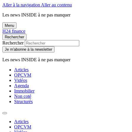
Aller à la navigation
Aller au contenu
Les news
INSIDE
à ne pas manquer
Menu
H24 finance
Rechercher
Rechercher
Je m'abonne à la newsletter
Les news
INSIDE
à ne pas manquer
Articles
OPCVM
Vidéos
Agenda
Immobilier
Non coté
Structurés
Articles
OPCVM