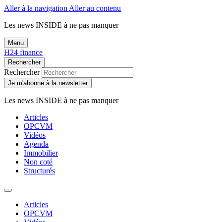
Aller à la navigation
Aller au contenu
Les news
INSIDE
à ne pas manquer
Menu
H24 finance
Rechercher
Rechercher
Je m'abonne à la newsletter
Les news
INSIDE
à ne pas manquer
Articles
OPCVM
Vidéos
Agenda
Immobilier
Non coté
Structurés
Articles
OPCVM