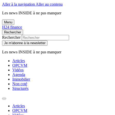
Aller à la navigation
Aller au contenu
Les news
INSIDE
à ne pas manquer
Menu
H24 finance
Rechercher
Rechercher
Je m'abonne à la newsletter
Les news
INSIDE
à ne pas manquer
Articles
OPCVM
Vidéos
Agenda
Immobilier
Non coté
Structurés
Articles
OPCVM