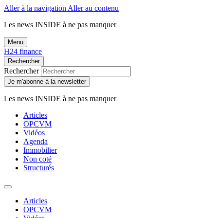
Aller à la navigation
Aller au contenu
Les news
INSIDE
à ne pas manquer
Menu
H24 finance
Rechercher
Rechercher
Je m'abonne à la newsletter
Les news
INSIDE
à ne pas manquer
Articles
OPCVM
Vidéos
Agenda
Immobilier
Non coté
Structurés
Articles
OPCVM