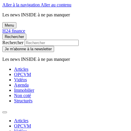
Aller à la navigation
Aller au contenu
Les news
INSIDE
à ne pas manquer
Menu
H24 finance
Rechercher
Rechercher
Je m'abonne à la newsletter
Les news
INSIDE
à ne pas manquer
Articles
OPCVM
Vidéos
Agenda
Immobilier
Non coté
Structurés
Articles
OPCVM