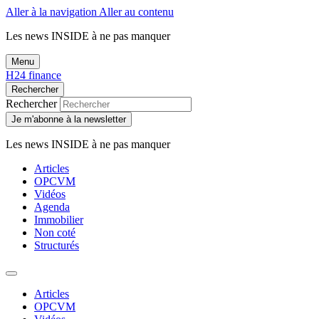
Aller à la navigation
Aller au contenu
Les news
INSIDE
à ne pas manquer
Menu
H24 finance
Rechercher
Rechercher
Je m'abonne à la newsletter
Les news
INSIDE
à ne pas manquer
Articles
OPCVM
Vidéos
Agenda
Immobilier
Non coté
Structurés
Articles
OPCVM