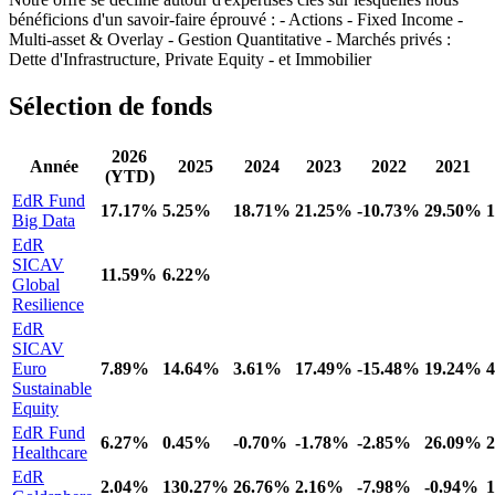
bénéficions d'un savoir-faire éprouvé : - Actions - Fixed Income -
Multi-asset & Overlay - Gestion Quantitative - Marchés privés :
Dette d'Infrastructure, Private Equity - et Immobilier
Sélection de fonds
2026
Année
2025
2024
2023
2022
2021
(YTD)
EdR Fund
17.17%
5.25%
18.71%
21.25%
-10.73%
29.50%
Big Data
EdR
SICAV
11.59%
6.22%
Global
Resilience
EdR
SICAV
Euro
7.89%
14.64%
3.61%
17.49%
-15.48%
19.24%
Sustainable
Equity
EdR Fund
6.27%
0.45%
-0.70%
-1.78%
-2.85%
26.09%
Healthcare
EdR
2.04%
130.27%
26.76%
2.16%
-7.98%
-0.94%