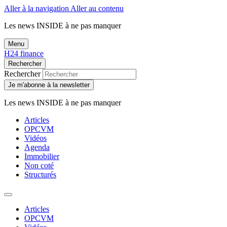
Aller à la navigation
Aller au contenu
Les news
INSIDE
à ne pas manquer
Menu
H24 finance
Rechercher
Rechercher
Je m'abonne à la newsletter
Les news
INSIDE
à ne pas manquer
Articles
OPCVM
Vidéos
Agenda
Immobilier
Non coté
Structurés
Articles
OPCVM