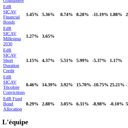
Goldsphere
EdR
SICAV
1.45%
5.36%
8.74%
8.28%
-11.19%
1.88%
Financial
Bonds
EdR
SICAV
1.27%
3.65%
Millesima
2030
EdR
SICAV
Short
1.15%
4.37%
5.51%
5.99%
-5.37%
1.17%
Duration
Credit
EdR
SICAV
0.46%
14.39%
3.92%
15.70%
-10.75%
25.21%
Tricolore
Convictions
EdR Fund
Bond
0.29%
2.88%
3.05%
6.31%
-8.98%
-0.10%
Allocation
L'équipe