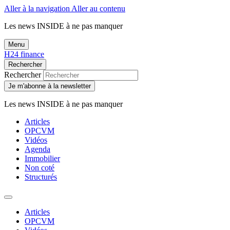
Aller à la navigation
Aller au contenu
Les news
INSIDE
à ne pas manquer
Menu
H24 finance
Rechercher
Rechercher
Je m'abonne à la newsletter
Les news
INSIDE
à ne pas manquer
Articles
OPCVM
Vidéos
Agenda
Immobilier
Non coté
Structurés
Articles
OPCVM