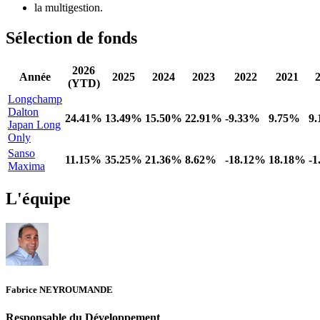
la multigestion.
Sélection de fonds
2026
Année
2025
2024
2023
2022
2021
(YTD)
Longchamp
Dalton
24.41%
13.49%
15.50%
22.91%
-9.33%
9.75%
9
Japan Long
Only
Sanso
11.15%
35.25%
21.36%
8.62%
-18.12%
18.18%
-
Maxima
L'équipe
Fabrice NEYROUMANDE
Responsable du Développement