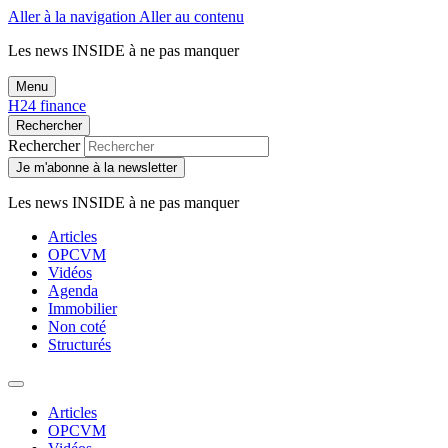
Aller à la navigation
Aller au contenu
Les news
INSIDE
à ne pas manquer
Menu
H24 finance
Rechercher
Rechercher
Je m'abonne à la newsletter
Les news
INSIDE
à ne pas manquer
Articles
OPCVM
Vidéos
Agenda
Immobilier
Non coté
Structurés
Articles
OPCVM