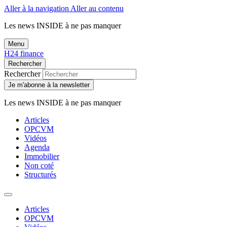
Aller à la navigation
Aller au contenu
Les news
INSIDE
à ne pas manquer
Menu
H24 finance
Rechercher
Rechercher
Je m'abonne à la newsletter
Les news
INSIDE
à ne pas manquer
Articles
OPCVM
Vidéos
Agenda
Immobilier
Non coté
Structurés
Articles
OPCVM