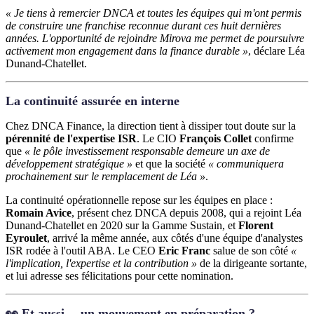
« Je tiens à remercier DNCA et toutes les équipes qui m'ont permis
de construire une franchise reconnue durant ces huit dernières
années. L'opportunité de rejoindre Mirova me permet de poursuivre
activement mon engagement dans la finance durable »
, déclare Léa
Dunand-Chatellet.
La continuité assurée en interne
Chez DNCA Finance, la direction tient à dissiper tout doute sur la
pérennité de l'expertise ISR
. Le CIO
François Collet
confirme
que
« le pôle investissement responsable demeure un axe de
développement stratégique »
et que la société
« communiquera
prochainement sur le remplacement de Léa »
.
La continuité opérationnelle repose sur les équipes en place :
Romain Avice
, présent chez DNCA depuis 2008, qui a rejoint Léa
Dunand-Chatellet en 2020 sur la Gamme Sustain, et
Florent
Eyroulet
, arrivé la même année, aux côtés d'une équipe d'analystes
ISR rodée à l'outil ABA. Le CEO
Eric Franc
salue de son côté
«
l'implication, l'expertise et la contribution »
de la dirigeante sortante,
et lui adresse ses félicitations pour cette nomination.
👀 Et aussi… un mouvement en préparation ?