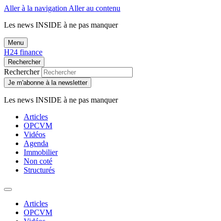
Aller à la navigation
Aller au contenu
Les news
INSIDE
à ne pas manquer
Menu
H24 finance
Rechercher
Rechercher
Je m'abonne à la newsletter
Les news
INSIDE
à ne pas manquer
Articles
OPCVM
Vidéos
Agenda
Immobilier
Non coté
Structurés
Articles
OPCVM