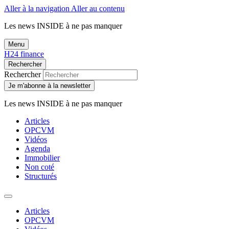
Aller à la navigation
Aller au contenu
Les news
INSIDE
à ne pas manquer
Menu
H24 finance
Rechercher
Rechercher
Je m'abonne à la newsletter
Les news
INSIDE
à ne pas manquer
Articles
OPCVM
Vidéos
Agenda
Immobilier
Non coté
Structurés
Articles
OPCVM