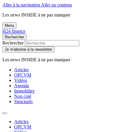
Aller à la navigation
Aller au contenu
Les news
INSIDE
à ne pas manquer
Menu
H24 finance
Rechercher
Rechercher
Je m'abonne à la newsletter
Les news
INSIDE
à ne pas manquer
Articles
OPCVM
Vidéos
Agenda
Immobilier
Non coté
Structurés
Articles
OPCVM