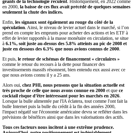
géants de la technologie reculent
. Historiquement, en 2022 comme
en 2000,
la baisse de ces flux avait précédé de quelques semaines
seulement la chute des indices.
Enfin,
les signaux sont également au rouge du côté de la
spéculation
. Ainsi, le niveau de levier actuel dans le marché, si l’on
prend en compte les emprunts pour acheter des actions et les ETF à
effet de levier rapportés à la masse monétaire en circulation, se situe
à
6.1%, soit juste au-dessus des 5.8% atteints au pic de 2008 et
juste en dessous des 6.3% que nous avions connus de 2000
.
Et puis,
le retour de schémas de financement « circulaires »
comme le retour du recours à la dette pour financer des
investissements massifs résonnent, bien entendu eux aussi avec ce
que nous avions connu il y a 25 ans.
Alors oui,
chez PHI, nous pensons que la situation actuelle est
très proche de celle que nous avons connue en 2000
et que
ce
cocktail risque d’être intéressant pour les marchés en 2026
.
Lorsque la bulle alimentée par l'IA éclatera, tout comme l'ont fait la
bulle Internet puis la bulle du crédit à la fin des années 2000,
l'impact négatif sur l'économie américaine devra se refléter dans les
prévisions de bénéfices ainsi que dans les valorisations des actifs.
Tous ces facteurs nous incitent à une extrême prudence.
Aujourd’hui, notre positionnement est indéniablement