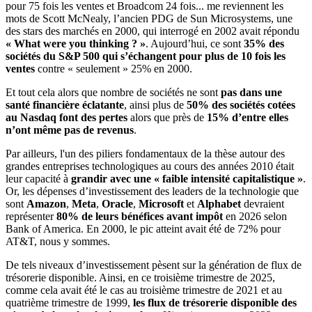
pour 75 fois les ventes et Broadcom 24 fois... me reviennent les
mots de Scott McNealy, l’ancien PDG de Sun Microsystems, une
des stars des marchés en 2000, qui interrogé en 2002 avait répondu
« What were you thinking ? »
. Aujourd’hui, ce sont
35% des
sociétés du S&P 500 qui s’échangent pour plus de 10 fois les
ventes
contre « seulement » 25% en 2000.
Et tout cela alors que nombre de sociétés ne sont
pas dans une
santé financière éclatante
, ainsi plus de
50% des sociétés cotées
au Nasdaq font des pertes
alors que près de
15% d’entre elles
n’ont même pas de revenus
.
Par ailleurs, l'un des piliers fondamentaux de la thèse autour des
grandes entreprises technologiques au cours des années 2010 était
leur capacité à
grandir avec une « faible intensité capitalistique »
.
Or, les dépenses d’investissement des leaders de la technologie que
sont
Amazon
,
Meta
,
Oracle
,
Microsoft
et
Alphabet
devraient
représenter
80% de leurs bénéfices avant impôt
en 2026 selon
Bank of America. En 2000, le pic atteint avait été de 72% pour
AT&T, nous y sommes.
De tels niveaux d’investissement pèsent sur la génération de flux de
trésorerie disponible. Ainsi, en ce troisième trimestre de 2025,
comme cela avait été le cas au troisième trimestre de 2021 et au
quatrième trimestre de 1999,
les flux de trésorerie disponible des