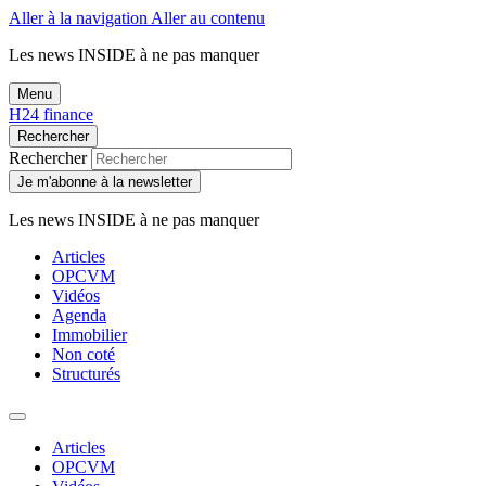
Aller à la navigation
Aller au contenu
Les news
INSIDE
à ne pas manquer
Menu
H24 finance
Rechercher
Rechercher
Je m'abonne à la newsletter
Les news
INSIDE
à ne pas manquer
Articles
OPCVM
Vidéos
Agenda
Immobilier
Non coté
Structurés
Articles
OPCVM