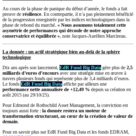
Au cours de la phase de panique du début d’année, le fonds a fait
preuve de
résilience
. En contrepartie, il n’a pas pleinement bénéficié
de la progression enregistrée par les indices technologiques dans la
phase de rebond du marché.
« Nous assumons totalement cette
asymétrie de performances qui découle de notre approche
conservatrice et équilibrée »
, note Jacques-Aurélien Marcireau.
La donnée : un actif stratégique bien au-delà de la sphère
technologique
Dix ans après son lancement,
EdR Fund Big Data
gère plus de
2,5
milliards d’euros d’encours
avec une stratégie mise en œuvre à
travers plusieurs fonds qui représente plus de 3,4 milliards d’euros.
Le fonds
EdR Fund Big Data
affiche par ailleurs une
performance nette annualisée de
+12,49 %
depuis sa création en
août 2015 (au 29/10/25).
Pour Edmond de Rothschild Asset Management, la conviction est
toujours aussi forte :
la donnée restera un moteur de
transformation structurant, au cœur de la création de valeur de
demain
.
Pour en savoir plus sur EdR Fund Big Data et les fonds EDRAM,