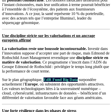
un
potentiel considérable
. Les données médicales demeurent pour
l’instant cloisonnées, mais leur unification à terme pourrait bénéficier
à l’ensemble de l’écosystème, des patients aux fournisseurs
d’innovations. A ce jour, la santé représente 10 % du portefeuille,
avec des acteurs tels que l’entreprise Illumina1, leader du
séquençage génomique.
Une discipline stricte sur les valorisations et un ancrage
européen affirmé
La valorisation reste une boussole incontournable.
Investir dans
l’innovation suppose d’accepter une part de risque, mais Edmond de
Rothschild Asset Management revendique une
discipline stricte en
matière de valorisation
. Ce pragmatisme s’inscrit dans l’ADN du
Groupe Edmond de Rothschild : privilégier le temps long plutôt que
la performance de court terme.
Sur le plan géographique,
EdR Fund Big Data
surpondère
actuellement l’
Europe
, où subsistent des opportunités attractives.
Les valeurs technologiques liées à la souveraineté numérique –
cloud, cybersécurité, infrastructures de données – bénéficient d’un
différentiel de valorisation favorable face aux géants américains.
Une forte résilience dans les phases de stress