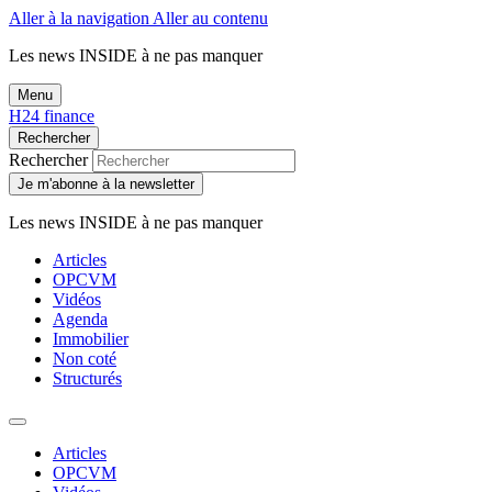
Aller à la navigation
Aller au contenu
Les news
INSIDE
à ne pas manquer
Menu
H24 finance
Rechercher
Rechercher
Je m'abonne à la newsletter
Les news
INSIDE
à ne pas manquer
Articles
OPCVM
Vidéos
Agenda
Immobilier
Non coté
Structurés
Articles
OPCVM