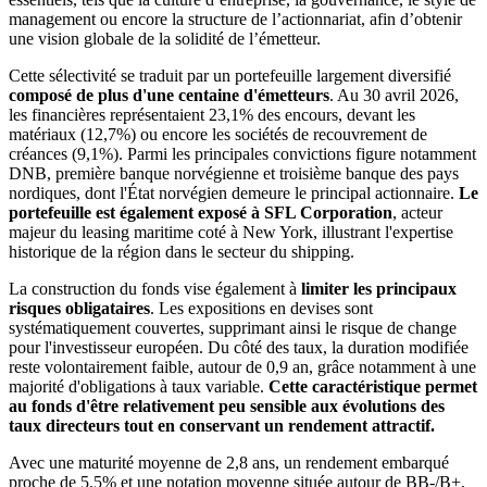
management ou encore la structure de l’actionnariat, afin d’obtenir
une vision globale de la solidité de l’émetteur.
Cette sélectivité se traduit par un portefeuille largement diversifié
composé de plus d'une centaine d'émetteurs
. Au 30 avril 2026,
les financières représentaient 23,1% des encours, devant les
matériaux (12,7%) ou encore les sociétés de recouvrement de
créances (9,1%). Parmi les principales convictions figure notamment
DNB, première banque norvégienne et troisième banque des pays
nordiques, dont l'État norvégien demeure le principal actionnaire.
Le
portefeuille est également exposé à SFL Corporation
, acteur
majeur du leasing maritime coté à New York, illustrant l'expertise
historique de la région dans le secteur du shipping.
La construction du fonds vise également à
limiter les principaux
risques obligataires
. Les expositions en devises sont
systématiquement couvertes, supprimant ainsi le risque de change
pour l'investisseur européen. Du côté des taux, la duration modifiée
reste volontairement faible, autour de 0,9 an, grâce notamment à une
majorité d'obligations à taux variable.
Cette caractéristique permet
au fonds d'être relativement peu sensible aux évolutions des
taux directeurs
tout en conservant un rendement attractif.
Avec une maturité moyenne de 2,8 ans, un rendement embarqué
proche de 5,5% et une notation moyenne située autour de BB-/B+,