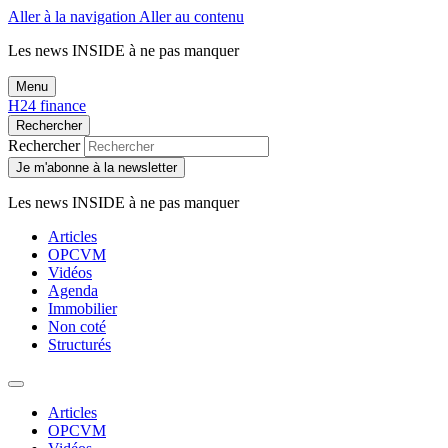
Aller à la navigation
Aller au contenu
Les news
INSIDE
à ne pas manquer
Menu
H24 finance
Rechercher
Rechercher
Je m'abonne à la newsletter
Les news
INSIDE
à ne pas manquer
Articles
OPCVM
Vidéos
Agenda
Immobilier
Non coté
Structurés
Articles
OPCVM