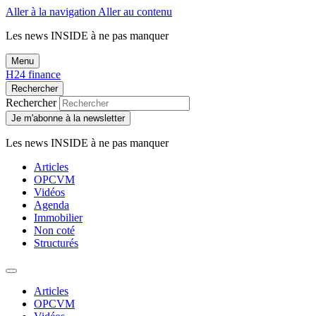
Aller à la navigation
Aller au contenu
Les news
INSIDE
à ne pas manquer
Menu
H24 finance
Rechercher
Rechercher
Je m'abonne à la newsletter
Les news
INSIDE
à ne pas manquer
Articles
OPCVM
Vidéos
Agenda
Immobilier
Non coté
Structurés
Articles
OPCVM