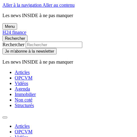
Aller à la navigation
Aller au contenu
Les news
INSIDE
à ne pas manquer
Menu
H24 finance
Rechercher
Rechercher
Je m'abonne à la newsletter
Les news
INSIDE
à ne pas manquer
Articles
OPCVM
Vidéos
Agenda
Immobilier
Non coté
Structurés
Articles
OPCVM