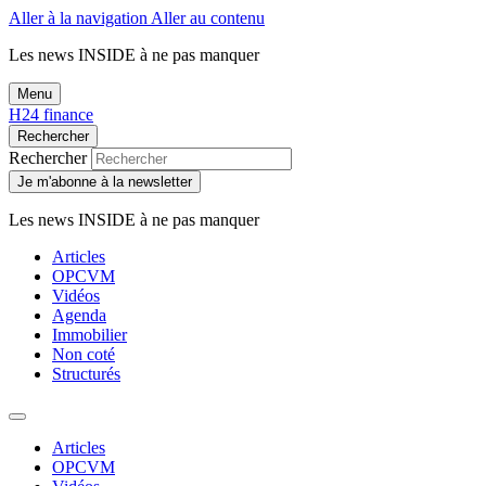
Aller à la navigation
Aller au contenu
Les news
INSIDE
à ne pas manquer
Menu
H24 finance
Rechercher
Rechercher
Je m'abonne à la newsletter
Les news
INSIDE
à ne pas manquer
Articles
OPCVM
Vidéos
Agenda
Immobilier
Non coté
Structurés
Articles
OPCVM