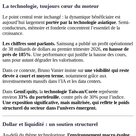
La technologie, toujours cœur du moteur
Le point central reste inchangé : la dynamique bénéficiaire est
aujourd’hui largement
portée par la technologie asiatique
. Semi-
conducteurs, mémoire et fonderie concentrent l’essentiel de la
croissance.
Les chiffres sont parlants.
Samsung a publié un profit opérationnel
de 38 milliards de dollars au premier trimestre 2026,
en hausse de
près de 185%
. Une performance qui justifie la hausse des cours,
sans pour autant dégrader les valorisations.
Dans ce contexte, Bruno Vanier insiste sur
une visibilité qui reste
élevée à court et moyen terme
, notamment grâce aux
investissements massifs dans l’IA et les data centers.
Dans
GemEquity,
la
technologie Taïwan/Corée
représente
environ
33% du portefeuille
, contre près de 30% pour l’indice.
Une exposition significative, mais maîtrisée, qui reflète le poids
structurel du secteur dans l’univers émergent.
Dollar et liquidité : un soutien structurel
Au-delà du thème technologique,
l’environnement macro évolue