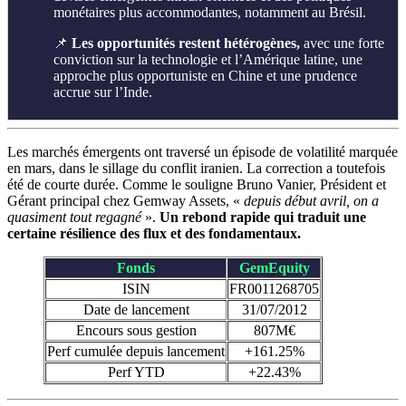
monétaires plus accommodantes, notamment au Brésil.
📌
Les opportunités restent hétérogènes,
avec une forte
conviction sur la technologie et l’Amérique latine, une
approche plus opportuniste en Chine et une prudence
accrue sur l’Inde.
Les marchés émergents ont traversé un épisode de volatilité marquée
en mars, dans le sillage du conflit iranien. La correction a toutefois
été de courte durée. Comme le souligne Bruno Vanier, Président et
Gérant principal chez Gemway Assets, «
depuis début avril, on a
quasiment tout regagné
».
Un rebond rapide qui traduit une
certaine résilience des flux et des fondamentaux.
Fonds
GemEquity
ISIN
FR0011268705
Date de lancement
31/07/2012
Encours sous gestion
807M€
Perf cumulée depuis lancement
+161.25%
Perf YTD
+22.43%