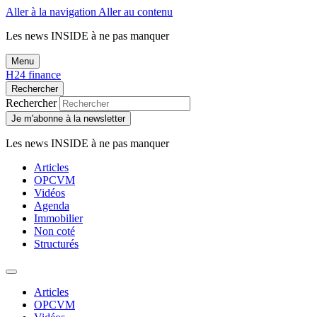
Aller à la navigation
Aller au contenu
Les news
INSIDE
à ne pas manquer
Menu
H24 finance
Rechercher
Rechercher
Je m'abonne à la newsletter
Les news
INSIDE
à ne pas manquer
Articles
OPCVM
Vidéos
Agenda
Immobilier
Non coté
Structurés
Articles
OPCVM