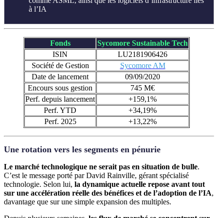
comme ASML, ainsi que les logiciels d’infrastructure liés
à l’IA
Fonds
Sycomore Sustainable Tech
ISIN
LU2181906426
Société de Gestion
Sycomore AM
Date de lancement
09/09/2020
Encours sous gestion
745 M€
Perf. depuis lancement
+159,1%
Perf. YTD
+34,19%
Perf. 2025
+13,22%
Une rotation vers les segments en pénurie
Le marché technologique ne serait pas en situation de bulle
.
C’est le message porté par David Rainville, gérant spécialisé
technologie. Selon lui,
la dynamique actuelle repose avant tout
sur une accélération réelle des bénéfices et de l’adoption de l’IA
,
davantage que sur une simple expansion des multiples.