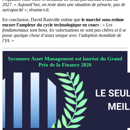
2027. «
Aujourd’hui, on reste dans une situation de pénurie, pas de
surcapacité
», résume-t-il.
En conclusion, David Rainville estime que
le marché sous-estime
encore l’ampleur du cycle technologique en cours
: «
Les
fondamentaux sont bons, les valorisations ne sont pas chères et il se
passe quelque chose d’assez unique avec l’adoption mondiale de
l’IA
. »
Sycomore Asset Management est lauréat du Grand
Prix de la Finance 2026