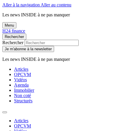
Aller à la navigation
Aller au contenu
Les news
INSIDE
à ne pas manquer
Menu
H24 finance
Rechercher
Rechercher
Je m'abonne à la newsletter
Les news
INSIDE
à ne pas manquer
Articles
OPCVM
Vidéos
Agenda
Immobilier
Non coté
Structurés
Articles
OPCVM