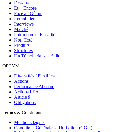
Dessins
Et + Encore
Face au Gérant
Immobilier
Interviews
Marché
Patrimoine et Fiscalité
Non Coté
Produits
Structurés
Un Témoin dans la Salle
OPCVM
Diversifiés / Flexibles
Actions
Performance Absolue
Actions PEA
Article 9
Obligations
Termes & Conditions
Mentions légales
Conditions Générales d'Utilisation (CGU)