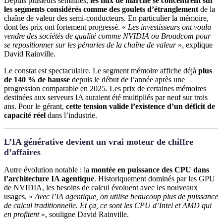
Depuis plusieurs semaines,
les flux de marché se concentrent sur
les segments considérés comme des goulets d’étranglement
de la
chaîne de valeur des semi-conducteurs. En particulier la mémoire,
dont les prix ont fortement progressé. «
Les investisseurs ont voulu
vendre des sociétés de qualité comme NVIDIA ou Broadcom pour
se repositionner sur les pénuries de la chaîne de valeur
», explique
David Rainville.
Le constat est spectaculaire. Le segment mémoire affiche déjà
plus
de 140 % de hausse
depuis le début de l’année après une
progression comparable en 2025. Les prix de certaines mémoires
destinées aux serveurs IA auraient été multipliés par neuf sur trois
ans. Pour le gérant,
cette tension valide l’existence d’un déficit de
capacité réel
dans l’industrie.
L’IA générative devient un vrai moteur de chiffre
d’affaires
Autre évolution notable : la
montée en puissance des CPU dans
l’architecture IA agentique
. Historiquement dominés par les GPU
de NVIDIA, les besoins de calcul évoluent avec les nouveaux
usages. «
Avec l’IA agentique, on utilise beaucoup plus de puissance
de calcul traditionnelle. Et ça, ce sont les CPU d’Intel et AMD qui
en profitent
», souligne David Rainville.