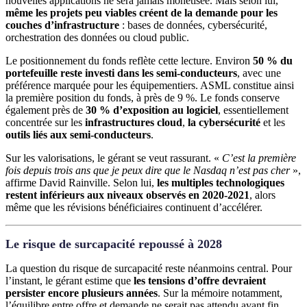
nouvelles applications ne sera jamais monétisée. Mais selon lui,
même les projets peu viables créent de la demande pour les
couches d’infrastructure
: bases de données, cybersécurité,
orchestration des données ou cloud public.
Le positionnement du fonds reflète cette lecture. Environ
50 % du
portefeuille reste investi dans les semi-conducteurs
, avec une
préférence marquée pour les équipementiers. ASML constitue ainsi
la première position du fonds, à près de 9 %. Le fonds conserve
également près de
30 % d’exposition au logiciel
, essentiellement
concentrée sur les
infrastructures cloud
,
la cybersécurité
et les
outils liés aux semi-conducteurs
.
Sur les valorisations, le gérant se veut rassurant. «
C’est la première
fois depuis trois ans que je peux dire que le Nasdaq n’est pas cher
»,
affirme David Rainville. Selon lui,
les multiples technologiques
restent inférieurs aux niveaux observés en 2020-2021
, alors
même que les révisions bénéficiaires continuent d’accélérer.
Le risque de surcapacité repoussé à 2028
La question du risque de surcapacité reste néanmoins central. Pour
l’instant, le gérant estime que
les tensions d’offre devraient
persister encore plusieurs années
. Sur la mémoire notamment,
l’équilibre entre offre et demande ne serait pas attendu avant fin