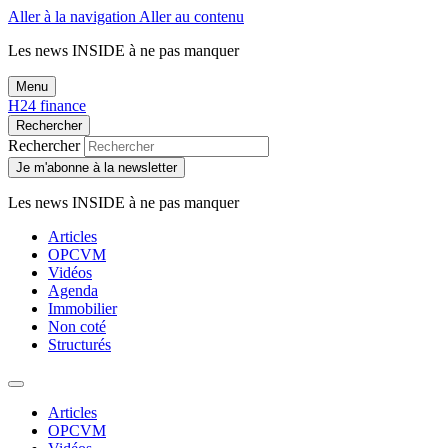
Aller à la navigation
Aller au contenu
Les news
INSIDE
à ne pas manquer
Menu
H24 finance
Rechercher
Rechercher
Je m'abonne à la newsletter
Les news
INSIDE
à ne pas manquer
Articles
OPCVM
Vidéos
Agenda
Immobilier
Non coté
Structurés
Articles
OPCVM