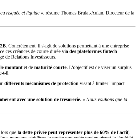
eu risquée et liquide »
, résume Thomas Brulat-Aulan, Directeur de la
B2B
. Concrètement, il s'agit de solutions permettant à une entreprise
ance ces créances de courte durée
via des plateformes fintech
gé de Relations Investisseurs.
ble montant
et de
maturité courte
. L'objectif est de viser un surplus
-t-il.
ur différents mécanismes de protection
visant à limiter l'impact
ohérent avec une solution de trésorerie
.
« Nous voulions que la
 Alors que
la dette privée peut représenter plus de 60% de l'actif
,
Nous pouvions stabiliser la poche non cotée tout en visant la liquidité