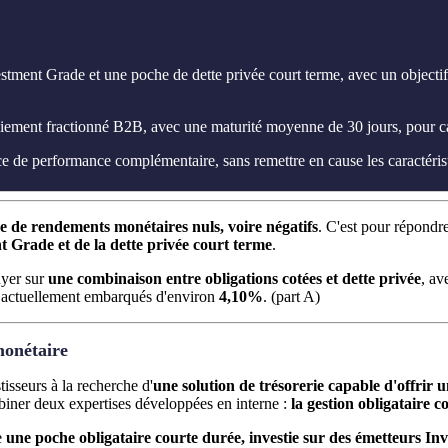
tment Grade et une poche de dette privée court terme, avec un objectif
iement fractionné B2B, avec une maturité moyenne de 30 jours, pour capte
e de performance complémentaire, sans remettre en cause les caractérist
e de rendements monétaires nuls, voire négatifs
. C'est pour répondr
 Grade et de la dette privée court terme
.
uyer sur
une combinaison entre obligations cotées et dette privée
, av
s actuellement embarqués d'environ
4,10%
. (part A)
monétaire
tisseurs à la recherche d'
une solution de trésorerie capable d'offrir 
biner deux expertises développées en interne :
la gestion obligataire co
e
une poche obligataire courte durée, investie sur des émetteurs I