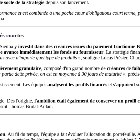
le socle de la stratégie
depuis son lancement.
rformance et est combinée à une poche cœur d'obligations court terme, p
na.
ès courtes
. Sienna y
investit dans des créances issues du paiement fractionné 
re avance immédiatement les fonds au fournisseur
. La stratégie fin
as avec n'importe quel type de produits »
, souligne Lucas Présier, Char
lièrement granulaire
, composé d'un grand nombre de
créances
de
fai
a partie dette privée, on est en moyenne à 30 jours de maturité »
, précise
estissement. Les équipes
analysent les profils financés
et
s'appuient s
ie. Dès l'origine,
l'ambition était également de conserver un profil c
rsuit Thomas Brulat-Aulan.
ion
. Au fil du temps, l'équipe a fait évoluer l'allocation du portefeuille.
s du portefeuille étaient largement suffisants par rapport à l'objectif. 