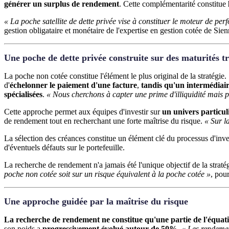
générer un surplus de rendement
. Cette complémentarité constitue
« La poche satellite de dette privée vise à constituer le moteur de pe
gestion obligataire et monétaire de l'expertise en gestion cotée de Sien
Une poche de dette privée construite sur des maturités tr
La poche non cotée constitue l'élément le plus original de la stratégie
d'
échelonner le paiement d'une facture
,
tandis qu'un intermédiai
spécialisées
.
« Nous cherchons à capter une prime d'illiquidité mais p
Cette approche permet aux équipes d'investir sur
un univers particu
de rendement tout en recherchant une forte maîtrise du risque.
« Sur l
La sélection des créances constitue un élément clé du processus d'inv
d'éventuels défauts sur le portefeuille.
La recherche de rendement n'a jamais été l'unique objectif de la stratég
poche non cotée soit sur un risque équivalent à la poche cotée »
, pou
Une approche guidée par la maîtrise du risque
La recherche de rendement ne constitue qu'une partie de l'équat
son poids a
progressivement évolué autour de 50%
.
« Les rendement