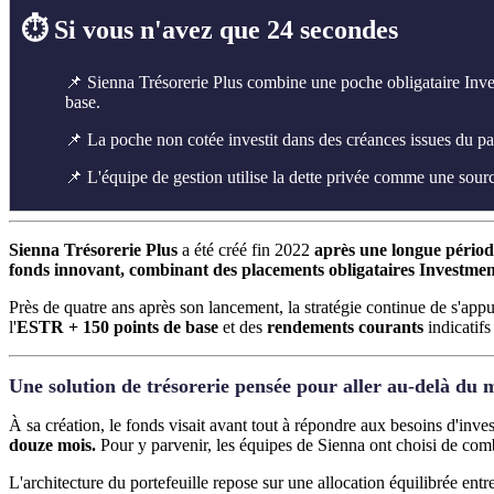
⏱️ Si vous n'avez que 24 secondes
📌 Sienna Trésorerie Plus combine une poche obligataire Inves
base.
📌 La poche non cotée investit dans des créances issues du pa
📌 L'équipe de gestion utilise la dette privée comme une sourc
Sienna Trésorerie Plus
a été créé fin 2022
après une longue périod
fonds innovant, combinant des placements obligataires Investment
Près de quatre ans après son lancement, la stratégie continue de s'app
l'
ESTR + 150 points de
base
et des
rendements courants
indicatif
Une solution de trésorerie pensée pour aller au-delà du 
À sa création, le fonds visait avant tout à répondre aux besoins d'inves
douze mois.
Pour y parvenir, les équipes de Sienna ont choisi de com
L'architecture du portefeuille repose sur une allocation équilibrée entr