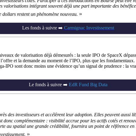
s investisseurs cotés. Participer à ces introductions en Bourse peut être
 les valorisations intégrant souvent déjà une part importante des bénéfi
»
 de dollars restent un phénomène nouveau.
Les fonds à suivre ➡️
Carmignac Investissement
ux de valorisation déjà démesurés : la seule IPO de SpaceX dépasserai
tout l’offre et la demande au moment de l’IPO, plus que les fondamentau
méga-IPO sont donc moins une évidence qu’un signal de prudence : la vrai
Le fonds à suivre ➡️
EdR Fund Big Data
rès des investisseurs et accélèrent leur adoption. Elles peuvent aussi li
t est donc complémentaire : visibilité accrue pour les actifs cotés et r
rte au spatial une grande crédibilité, fournira un point de référence en
»
investissement.