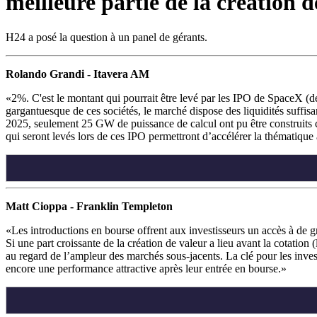
meilleure partie de la création d
H24 a posé la question à un panel de gérants.
Rolando Grandi - Itavera AM
2%. C'est le montant qui pourrait être levé par les IPO de SpaceX (dé
gargantuesque de ces sociétés, le marché dispose des liquidités suffisan
2025, seulement 25 GW de puissance de calcul ont pu être construits c
qui seront levés lors de ces IPO permettront d’accélérer la thématique 
Matt Cioppa - Franklin Templeton
Les introductions en bourse offrent aux investisseurs un accès à de g
Si une part croissante de la création de valeur a lieu avant la cotation
au regard de l’ampleur des marchés sous‑jacents. La clé pour les invest
encore une performance attractive après leur entrée en bourse.