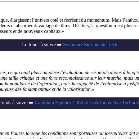
e, élargissent l’univers coté et recréent du momentum. Mais l’enthousi
illeurs et absorber davantage de titres. Dès lors, la question n’est plus 
isseurs et de nouveaux capitaux.
Le fonds à suivre ➡️
Sycomore Sustainable Tech
, ce qui rend plus complexe l’évaluation de ses implications à long ter
 une taille critique et une forte reconnaissance sur leur marché, mais un
ou la popularité de l’opération, mais la capacité de l’entreprise à justif
goureuse des fondamentaux et de la valorisation.
fonds à suivre ➡️
Candriam Equities L Robotics & Innovative Technol
nt en Bourse lorsque les conditions sont porteuses ou lorsqu’elles ont b