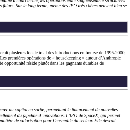
 rentable à court terme, les opérations étant soigneusement structurées
ces futurs. Sur le long terme, même des IPO très chères peuvent bien se
t plusieurs fois le total des introductions en bourse de 1995-2000,
x. Les premières opérations de « housekeeping » autour d’Anthropic
e opportunité réside plutôt dans les gagnants durables de
bérer du capital en sortie, permettant le financement de nouvelles
enouvellement du pipeline d’innovations. L’IPO de SpaceX, qui permet
 matière de valorisation pour l’ensemble du secteur. Elle devrait