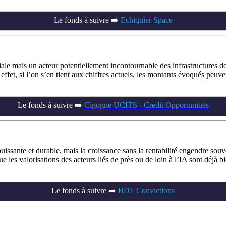
Le fonds à suivre ➡️
Echiquier Space
patiale mais un acteur potentiellement incontournable des infrastructure
 effet, si l’on s’en tient aux chiffres actuels, les montants évoqués peuve
Le fonds à suivre ➡️
Cigogne UCITS - Credit Opportunities
ssante et durable, mais la croissance sans la rentabilité engendre sou
s que les valorisations des acteurs liés de près ou de loin à l’IA sont déjà
Le fonds à suivre ➡️
BDL Convictions