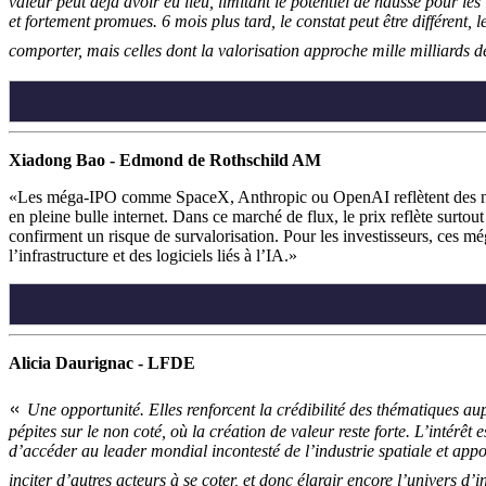
valeur peut déjà avoir eu lieu, limitant le potentiel de hausse pour le
et fortement promues. 6 mois plus tard, le constat peut être différent,
comporter, mais celles dont la valorisation approche mille milliards
Xiadong Bao - Edmond de Rothschild AM
Les méga-IPO comme SpaceX, Anthropic ou OpenAI reflètent des nivea
en pleine bulle internet. Dans ce marché de flux, le prix reflète sur
confirment un risque de survalorisation. Pour les investisseurs, ces 
l’infrastructure et des logiciels liés à l’IA.
Alicia Daurignac - LFDE
«
Une opportunité. Elles renforcent la crédibilité des thématiques aup
pépites sur le non coté, où la création de valeur reste forte. L’intérê
d’accéder au leader mondial incontesté de l’industrie spatiale et appo
inciter d’autres acteurs à se coter, et donc élargir encore l’univers d’