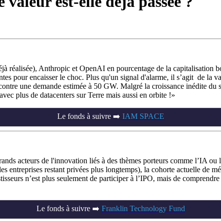
e valeur est-elle déjà passée ?
jà réalisée), Anthropic et OpenAI en pourcentage de la capitalisation bo
tes pour encaisser le choc. Plus qu'un signal d'alarme, il s’agit de la va
ontre une demande estimée à 50 GW. Malgré la croissance inédite du sect
avec plus de datacenters sur Terre mais aussi en orbite !
Le fonds à suivre ➡️
IAM SPACE
rands acteurs de l'innovation liés à des thèmes porteurs comme l’IA ou 
 (les entreprises restant privées plus longtemps), la cohorte actuelle de 
isseurs n’est plus seulement de participer à l’IPO, mais de comprendre l
Le fonds à suivre ➡️
Franklin Technology Fund