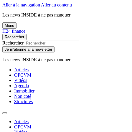
Aller à la navigation
Aller au contenu
Les news
INSIDE
à ne pas manquer
Menu
H24 finance
Rechercher
Rechercher
Je m'abonne à la newsletter
Les news
INSIDE
à ne pas manquer
Articles
OPCVM
Vidéos
Agenda
Immobilier
Non coté
Structurés
Articles
OPCVM