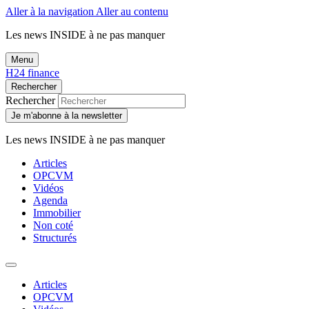
Aller à la navigation
Aller au contenu
Les news
INSIDE
à ne pas manquer
Menu
H24 finance
Rechercher
Rechercher
Je m'abonne à la newsletter
Les news
INSIDE
à ne pas manquer
Articles
OPCVM
Vidéos
Agenda
Immobilier
Non coté
Structurés
Articles
OPCVM