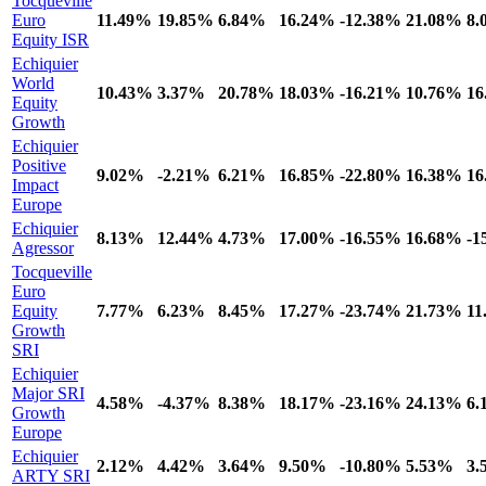
Tocqueville
Euro
11.49%
19.85%
6.84%
16.24%
-12.38%
21.08%
8.
Equity ISR
Echiquier
World
10.43%
3.37%
20.78%
18.03%
-16.21%
10.76%
16
Equity
Growth
Echiquier
Positive
9.02%
-2.21%
6.21%
16.85%
-22.80%
16.38%
16
Impact
Europe
Echiquier
8.13%
12.44%
4.73%
17.00%
-16.55%
16.68%
-1
Agressor
Tocqueville
Euro
Equity
7.77%
6.23%
8.45%
17.27%
-23.74%
21.73%
11
Growth
SRI
Echiquier
Major SRI
4.58%
-4.37%
8.38%
18.17%
-23.16%
24.13%
6.
Growth
Europe
Echiquier
2.12%
4.42%
3.64%
9.50%
-10.80%
5.53%
3.
ARTY SRI