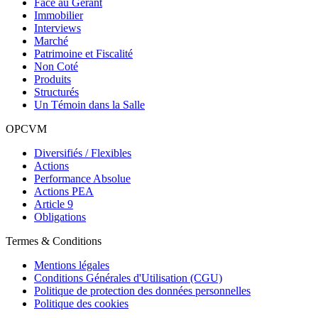
Face au Gérant
Immobilier
Interviews
Marché
Patrimoine et Fiscalité
Non Coté
Produits
Structurés
Un Témoin dans la Salle
OPCVM
Diversifiés / Flexibles
Actions
Performance Absolue
Actions PEA
Article 9
Obligations
Termes & Conditions
Mentions légales
Conditions Générales d'Utilisation (CGU)
Politique de protection des données personnelles
Politique des cookies