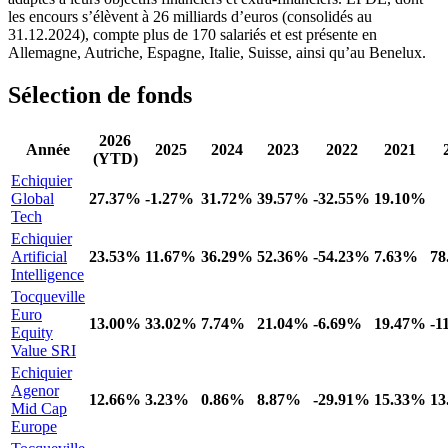
les encours s’élèvent à 26 milliards d’euros (consolidés au
31.12.2024), compte plus de 170 salariés et est présente en
Allemagne, Autriche, Espagne, Italie, Suisse, ainsi qu’au Benelux.
Sélection de fonds
2026
Année
2025
2024
2023
2022
2021
(YTD)
Echiquier
Global
27.37%
-1.27%
31.72%
39.57%
-32.55%
19.10%
Tech
Echiquier
Artificial
23.53%
11.67%
36.29%
52.36%
-54.23%
7.63%
78
Intelligence
Tocqueville
Euro
13.00%
33.02%
7.74%
21.04%
-6.69%
19.47%
-1
Equity
Value SRI
Echiquier
Agenor
12.66%
3.23%
0.86%
8.87%
-29.91%
15.33%
13
Mid Cap
Europe