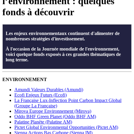
l’environnement : quelques
fonds à découvrir
Les enjeux environnementaux continuent d'alimenter de
nombreuses stratégies d'investissement.
À l'occasion de la Journée mondiale de l'environnement,
voici quelque fonds exposés à ces grandes thématiques de
long terme.
ENVIRONNEMENT
Amundi Valeurs Durables (Amundi)
Ecofi Enjeux Futurs (Ecofi)
La Française Lux-Inflection Point Carbon Impact Global
(Groupe La Française)
Mirova Europe Environnement (Mirova)
Oddo BHF Green Planet (Oddo BHF AM)
Palatine Planète (Palatine AM)
Pictet Global Environmental Opportunities (Pictet AM)
Sienna Actions Bas Carbone (Sienna IM)