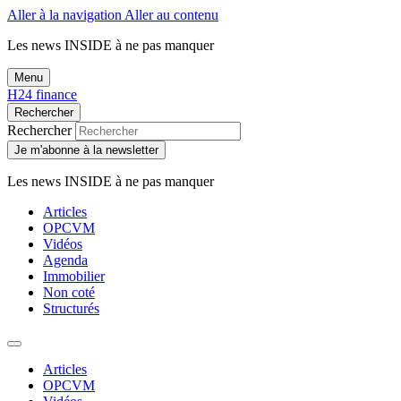
Aller à la navigation
Aller au contenu
Les news
INSIDE
à ne pas manquer
Menu
H24 finance
Rechercher
Rechercher
Je m'abonne à la newsletter
Les news
INSIDE
à ne pas manquer
Articles
OPCVM
Vidéos
Agenda
Immobilier
Non coté
Structurés
Articles
OPCVM