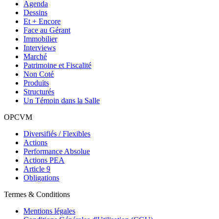
Agenda
Dessins
Et + Encore
Face au Gérant
Immobilier
Interviews
Marché
Patrimoine et Fiscalité
Non Coté
Produits
Structurés
Un Témoin dans la Salle
OPCVM
Diversifiés / Flexibles
Actions
Performance Absolue
Actions PEA
Article 9
Obligations
Termes & Conditions
Mentions légales