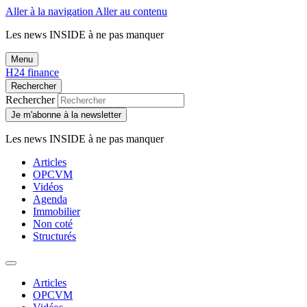
Aller à la navigation
Aller au contenu
Les news
INSIDE
à ne pas manquer
Menu
H24 finance
Rechercher
Rechercher
Je m'abonne à la newsletter
Les news
INSIDE
à ne pas manquer
Articles
OPCVM
Vidéos
Agenda
Immobilier
Non coté
Structurés
Articles
OPCVM