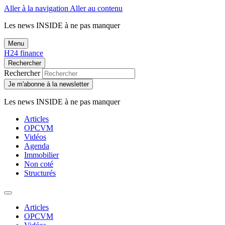
Aller à la navigation
Aller au contenu
Les news
INSIDE
à ne pas manquer
Menu
H24 finance
Rechercher
Rechercher
Je m'abonne à la newsletter
Les news
INSIDE
à ne pas manquer
Articles
OPCVM
Vidéos
Agenda
Immobilier
Non coté
Structurés
Articles
OPCVM