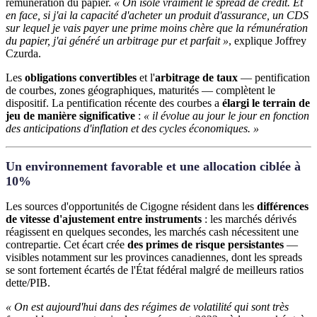
rémunération du papier.
« On isole vraiment le spread de crédit. Et
en face, si j'ai la capacité d'acheter un produit d'assurance, un CDS
sur lequel je vais payer une prime moins chère que la rémunération
du papier, j'ai généré un arbitrage pur et parfait »
, explique Joffrey
Czurda.
Les
obligations convertibles
et l'
arbitrage de taux
— pentification
de courbes, zones géographiques, maturités — complètent le
dispositif. La pentification récente des courbes a
élargi le terrain de
jeu de manière significative
:
« il évolue au jour le jour en fonction
des anticipations d'inflation et des cycles économiques. »
Un environnement favorable et une allocation ciblée à
10%
Les sources d'opportunités de Cigogne résident dans les
différences
de vitesse d'ajustement entre instruments
: les marchés dérivés
réagissent en quelques secondes, les marchés cash nécessitent une
contrepartie. Cet écart crée
des primes de risque persistantes
—
visibles notamment sur les provinces canadiennes, dont les spreads
se sont fortement écartés de l'État fédéral malgré de meilleurs ratios
dette/PIB.
« On est aujourd'hui dans des régimes de volatilité qui sont très