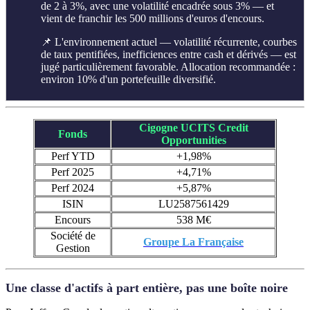
de 2 à 3%, avec une volatilité encadrée sous 3% — et
vient de franchir les 500 millions d'euros d'encours.
📌 L'environnement actuel — volatilité récurrente, courbes
de taux pentifiées, inefficiences entre cash et dérivés — est
jugé particulièrement favorable. Allocation recommandée :
environ 10% d'un portefeuille diversifié.
Cigogne UCITS Credit
Fonds
Opportunities
Perf YTD
+1,98%
Perf 2025
+4,71%
Perf 2024
+5,87%
ISIN
LU2587561429
Encours
538 M€
Société de
Groupe La Française
Gestion
Une classe d'actifs à part entière, pas une boîte noire