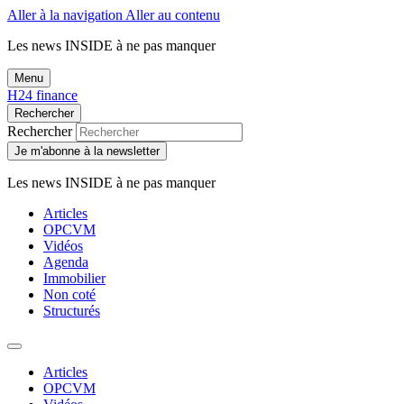
Aller à la navigation
Aller au contenu
Les news
INSIDE
à ne pas manquer
Menu
H24 finance
Rechercher
Rechercher
Je m'abonne à la newsletter
Les news
INSIDE
à ne pas manquer
Articles
OPCVM
Vidéos
Agenda
Immobilier
Non coté
Structurés
Articles
OPCVM