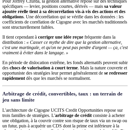
Pour Joffrey Czurda, la gestion alternative repose sur des techniques
spécifiques — levier, positions courtes, dérivés — mais
sa valeur
ajoutée réelle tient à sa décorrélation vis-à-vis des actions et des
obligations
. Une décorrélation qui se vérifie dans les données : les
coefficients de corrélation de Cigogne avec les marchés traditionnels
sont structurellement faibles.
Il tient cependant à
corriger une idée reçue
fréquente dans la
distribution :
« Casser ce mythe de dire que la gestion alternative,
c'est une martingale, et qu'on ne peut pas perdre d'argent — ça, c'est
vraiment à éviter dans le langage. »
En période de dislocation extrême, les fonds alternatifs peuvent subir
des
chocs de valorisation à court terme
. Mais la nature couverte et
opportuniste des stratégies leur permet généralement de
se redresser
rapidement
dès que les marchés se normalisent.
Arbitrage de crédit, convertibles, taux : un terrain de
jeu sans limite
L'architecture de Cigogne UCITS Credit Opportunities repose sur
trois familles de stratégies. L'
arbitrage de crédit
consiste à acheter
une obligation, à la couvrir contre son risque de taux via un swap ou
un futur, puis à acquérir un CDS dont la prime est inférieure à la