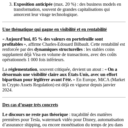
Exposition anticipée
(max. 20 %) : des business models en
transformation, souvent de grandes capitalisations qui
amorcent leur virage technologique.
Une thématique qui gagne en visibilité et en rentabilité
«
Aujourd’hui, 85 % des valeurs en portefeuille sont
profitables
», affirme Charles-Edouard Bilbault. Cette rentabilité est
renforcée par des
dynamiques structurelles
: les stables coins
supplantent déjà Visa en volume de transactions, avec des coûts
opérationnels 1 000 fois inférieurs.
La
réglementation
, souvent critiquée, devient un atout : «
On a
désormais une visibilité claire aux États-Unis, avec un effort
bipartisan pour légiférer avant l’été.
» En Europe, MiCA (Market
in Crypto Assets Regulation) est déjà en vigueur depuis janvier
2024.
Des cas d’usage très concrets
Le discours ne reste pas théorique
: traçabilité des matières
premières pour Tesla, watermark vidéo pour Disney, automatisation
d’assurance shipping, ou encore monétisation du temps de jeu dans