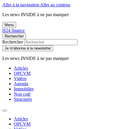
Aller à la navigation
Aller au contenu
Les news
INSIDE
à ne pas manquer
Menu
H24 finance
Rechercher
Rechercher
Je m'abonne à la newsletter
Les news
INSIDE
à ne pas manquer
Articles
OPCVM
Vidéos
Agenda
Immobilier
Non coté
Structurés
Articles
OPCVM