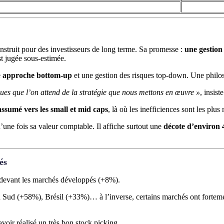
ruit pour des investisseurs de long terme. Sa promesse :
une gestion 
st jugée sous-estimée.
e
approche bottom-up
et une gestion des risques top-down. Une phil
iques que l’on attend de la stratégie que nous mettons en œuvre »
, insist
assumé vers les small et mid caps
, là où les inefficiences sont les pl
’une fois sa valeur comptable. Il affiche surtout une
décote d’environ
és
 devant les marchés développés (+8%).
Sud (+58%), Brésil (+33%)… à l’inverse, certains marchés ont forteme
voir réalisé un très bon stock picking.