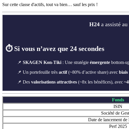
Sur cette classe d'actifs, tout va bien… sauf les prix !
H24
a assisté au
⏱️ Si vous n’avez que 24 secondes
📌
SKAGEN Kon-Tiki
: Une stratégie
émergente
bottom-up,
📌 Un portefeuille très
actif
(~80% d’active share) avec
biais
📌 Des
valorisations attractives
(~8x les bénéfices), avec
~4
Fonds
ISIN
Société de Ges
Date de lancement de l
Perf 2025