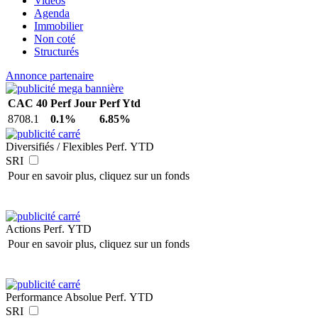
Vidéos
Agenda
Immobilier
Non coté
Structurés
Annonce partenaire
CAC 40
Perf Jour
Perf Ytd
8708.1
0.1%
6.85%
Diversifiés / Flexibles
Perf. YTD
SRI
Pour en savoir plus, cliquez sur un fonds
Actions
Perf. YTD
Pour en savoir plus, cliquez sur un fonds
Performance Absolue
Perf. YTD
SRI