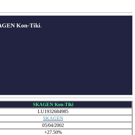
GEN Kon-Tiki
.
SKAGEN Kon-Tiki
LU1932684985
SKAGEN
05/04/2002
+27.50%