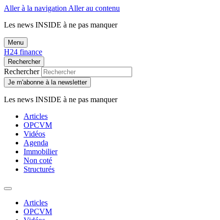
Aller à la navigation
Aller au contenu
Les news
INSIDE
à ne pas manquer
Menu
H24 finance
Rechercher
Rechercher
Je m'abonne à la newsletter
Les news
INSIDE
à ne pas manquer
Articles
OPCVM
Vidéos
Agenda
Immobilier
Non coté
Structurés
Articles
OPCVM