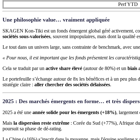
Perf YTD
Une philosophie value… vraiment appliquée
SKAGEN Kon-Tiki est un fonds émergent global géré activement, const
sociétés sous-valorisées
, souvent impopulaires, mais dont la qualité e
Le tout dans un univers large, sans contrainte de benchmark, avec un
« Pour nous, il est important que les fonds présentent les caractérist
Cela se traduit par un
active share élevé
(autour de 80%) et un
biais 
Le portefeuille s’échange autour de 8x les bénéfices et à un peu plus d
stratégie claire :
aller chercher des sociétés délaissées
.
2025 : Des marchés émergents en forme… et très dispers
2025 a été une
année solide pour les émergents (+18%)
, largement
Mais
la dispersion reste extrême
: Corée du Sud (+77%), Afrique du 
poursuit sa phase de dé-rating.
La Chine (+16%) s’inscrit dans la moyenne, mais l'équipe souligne y a