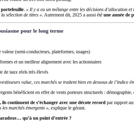
portefeuille
.
« Il y a eu un mélange entre les décisions d’allocation et l
a sélection de titres »
. Autrement dit, 2025 a aussi été
une année de 
housiasme pour le long terme
de valeur (semi-conducteurs, plateformes, usages)
éformes et un meilleur alignement avec les actionnaires
e de taux réels très élevés
nvestisseurs value, ces marchés se traitent bien en dessous de l’indice é
gents bénéficient en effet de vents porteurs structurels : démographie
ils continuent de s’échanger avec une décote record
par rapport a
ns les marchés émergents »
, explique le gérant.
aradoxe… qu’à un point d’entrée ?