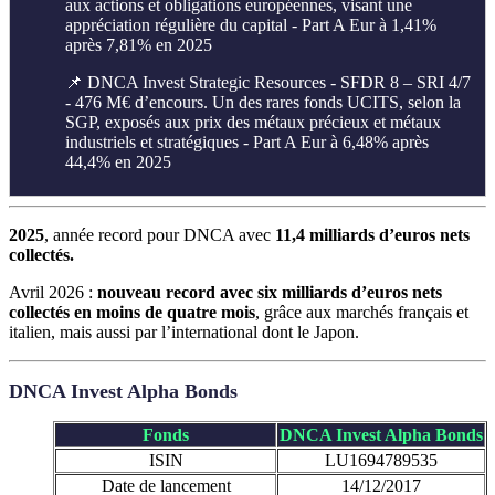
aux actions et obligations européennes, visant une
appréciation régulière du capital - Part A Eur à 1,41%
après 7,81% en 2025
📌 DNCA Invest Strategic Resources - SFDR 8 – SRI 4/7
- 476 M€ d’encours. Un des rares fonds UCITS, selon la
SGP, exposés aux prix des métaux précieux et métaux
industriels et stratégiques - Part A Eur à 6,48% après
44,4% en 2025
2025
, année record pour DNCA avec
11,4 milliards d’euros nets
collectés.
Avril 2026 :
nouveau record avec six milliards d’euros nets
collectés en moins de quatre mois
, grâce aux marchés français et
italien, mais aussi par l’international dont le Japon.
DNCA Invest Alpha Bonds
Fonds
DNCA Invest Alpha Bonds
ISIN
LU1694789535
Date de lancement
14/12/2017