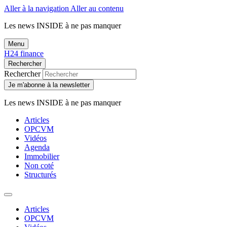
Aller à la navigation
Aller au contenu
Les news
INSIDE
à ne pas manquer
Menu
H24 finance
Rechercher
Rechercher
Je m'abonne à la newsletter
Les news
INSIDE
à ne pas manquer
Articles
OPCVM
Vidéos
Agenda
Immobilier
Non coté
Structurés
Articles
OPCVM