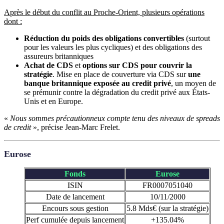
Après le début du conflit au Proche-Orient, plusieurs opérations
dont :
Réduction du poids des obligations convertibles
(surtout
pour les valeurs les plus cycliques) et des obligations des
assureurs britanniques
Achat de CDS
et
options sur CDS pour couvrir la
stratégie
. Mise en place de couverture via CDS sur
une
banque britannique exposée au credit privé
, un moyen de
se prémunir contre la dégradation du credit privé aux États-
Unis et en Europe.
«
Nous sommes précautionneux compte tenu des niveaux de spreads
de credit
», précise Jean-Marc Frelet.
Eurose
Fonds
Eurose
ISIN
FR0007051040
Date de lancement
10/11/2000
Encours sous gestion
5.8 Mds€ (sur la stratégie)
Perf cumulée depuis lancement
+135.04%