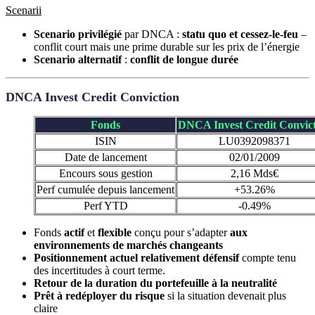
Scenarii
Scenario privilégié
par DNCA :
statu quo et cessez-le-feu
–
conflit court mais une prime durable sur les prix de l’énergie
Scenario alternatif
:
conflit de longue durée
DNCA Invest Credit Conviction
Fonds
DNCA Invest Credit Convic
ISIN
LU0392098371
Date de lancement
02/01/2009
Encours sous gestion
2,16 Mds€
Perf cumulée depuis lancement
+53.26%
Perf YTD
-0.49%
Fonds
actif
et
flexible
conçu pour s’adapter
aux
environnements de marchés changeants
Positionnement actuel relativement défensif
compte tenu
des incertitudes à court terme.
Retour de la duration du portefeuille à la neutralité
Prêt à redéployer du risque
si la situation devenait plus
claire