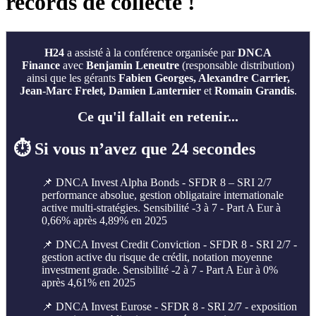
records de collecte !
H24
a assisté à la conférence
organisée par
DNCA
Finance
avec
Benjamin Leneutre
(responsable distribution)
ainsi que les gérants
Fabien Georges, Alexandre Carrier,
Jean-Marc Frelet, Damien Lanternier
et
Romain Grandis
.
Ce qu'il fallait en retenir...
⏱️ Si vous n’avez que 24 secondes
📌 DNCA Invest Alpha Bonds - SFDR 8 – SRI 2/7
performance absolue, gestion obligataire internationale
active multi-stratégies. Sensibilité -3 à 7 - Part A Eur à
0,66% après 4,89% en 2025
📌 DNCA Invest Credit Conviction - SFDR 8 - SRI 2/7 -
gestion active du risque de crédit, notation moyenne
investment grade. Sensibilité -2 à 7 - Part A Eur à 0%
après 4,61% en 2025
📌 DNCA Invest Eurose - SFDR 8 - SRI 2/7 - exposition