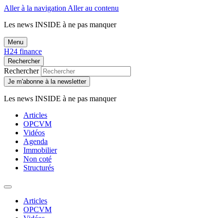
Aller à la navigation
Aller au contenu
Les news
INSIDE
à ne pas manquer
Menu
H24 finance
Rechercher
Rechercher
Je m'abonne à la newsletter
Les news
INSIDE
à ne pas manquer
Articles
OPCVM
Vidéos
Agenda
Immobilier
Non coté
Structurés
Articles
OPCVM