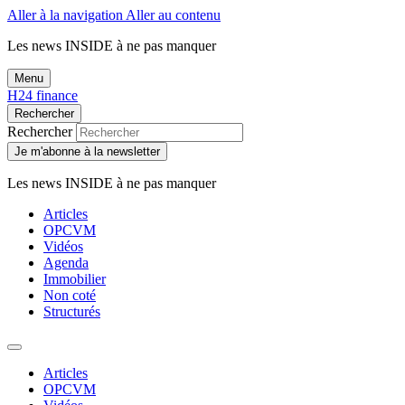
Aller à la navigation
Aller au contenu
Les news
INSIDE
à ne pas manquer
Menu
H24 finance
Rechercher
Rechercher
Je m'abonne à la newsletter
Les news
INSIDE
à ne pas manquer
Articles
OPCVM
Vidéos
Agenda
Immobilier
Non coté
Structurés
Articles
OPCVM