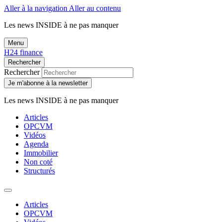
Aller à la navigation
Aller au contenu
Les news
INSIDE
à ne pas manquer
Menu
H24 finance
Rechercher
Rechercher
Je m'abonne à la newsletter
Les news
INSIDE
à ne pas manquer
Articles
OPCVM
Vidéos
Agenda
Immobilier
Non coté
Structurés
Articles
OPCVM