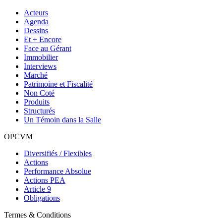
Acteurs
Agenda
Dessins
Et + Encore
Face au Gérant
Immobilier
Interviews
Marché
Patrimoine et Fiscalité
Non Coté
Produits
Structurés
Un Témoin dans la Salle
OPCVM
Diversifiés / Flexibles
Actions
Performance Absolue
Actions PEA
Article 9
Obligations
Termes & Conditions