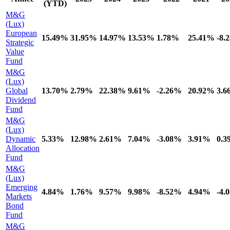
(YTD)
M&G
(Lux)
European
15.49%
31.95%
14.97%
13.53%
1.78%
25.41%
-8.
Strategic
Value
Fund
M&G
(Lux)
Global
13.70%
2.79%
22.38%
9.61%
-2.26%
20.92%
3.
Dividend
Fund
M&G
(Lux)
Dynamic
5.33%
12.98%
2.61%
7.04%
-3.08%
3.91%
0.
Allocation
Fund
M&G
(Lux)
Emerging
4.84%
1.76%
9.57%
9.98%
-8.52%
4.94%
-4.
Markets
Bond
Fund
M&G