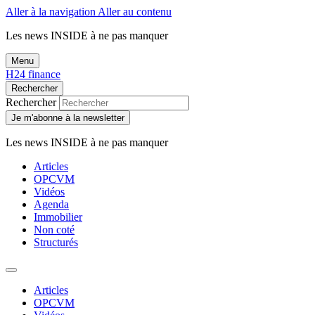
Aller à la navigation
Aller au contenu
Les news
INSIDE
à ne pas manquer
Menu
H24 finance
Rechercher
Rechercher
Je m'abonne à la newsletter
Les news
INSIDE
à ne pas manquer
Articles
OPCVM
Vidéos
Agenda
Immobilier
Non coté
Structurés
Articles
OPCVM