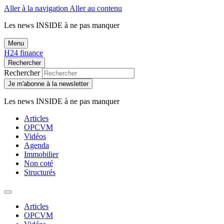
Aller à la navigation
Aller au contenu
Les news
INSIDE
à ne pas manquer
Menu
H24 finance
Rechercher
Rechercher
Je m'abonne à la newsletter
Les news
INSIDE
à ne pas manquer
Articles
OPCVM
Vidéos
Agenda
Immobilier
Non coté
Structurés
Articles
OPCVM