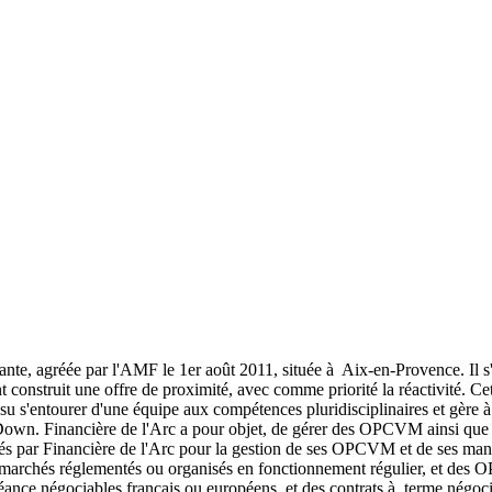
ante, agréée par l'AMF le 1er août 2011, située à Aix-en-Provence. Il s'
t construit une offre de proximité, avec comme priorité la réactivité. Cet
 su s'entourer d'une équipe aux compétences pluridisciplinaires et gère
Down. Financière de l'Arc a pour objet, de gérer des OPCVM ainsi que d
lisés par Financière de l'Arc pour la gestion de ses OPCVM et de ses man
des marchés réglementés ou organisés en fonctionnement régulier, et d
e créance négociables français ou européens, et des contrats à terme nég