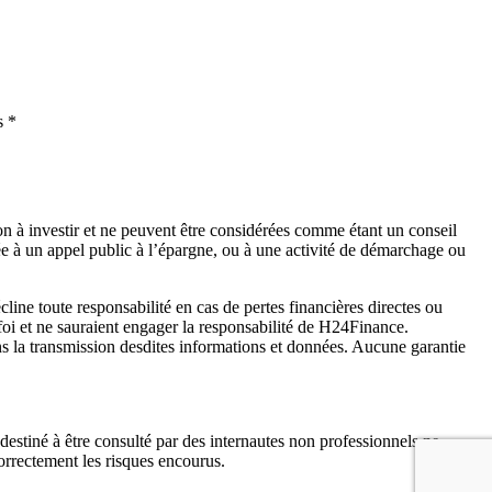
s *
on à investir et ne peuvent être considérées comme étant un conseil
lée à un appel public à l’épargne, ou à une activité de démarchage ou
ne toute responsabilité en cas de pertes financières directes ou
foi et ne sauraient engager la responsabilité de H24Finance.
ns la transmission desdites informations et données. Aucune garantie
s destiné à être consulté par des internautes non professionnels ne
orrectement les risques encourus.