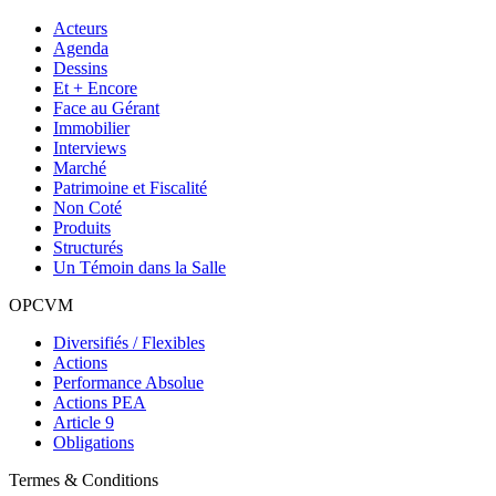
Acteurs
Agenda
Dessins
Et + Encore
Face au Gérant
Immobilier
Interviews
Marché
Patrimoine et Fiscalité
Non Coté
Produits
Structurés
Un Témoin dans la Salle
OPCVM
Diversifiés / Flexibles
Actions
Performance Absolue
Actions PEA
Article 9
Obligations
Termes & Conditions