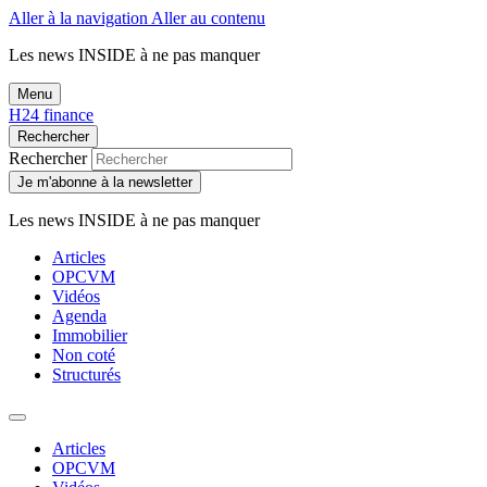
Aller à la navigation
Aller au contenu
Les news
INSIDE
à ne pas manquer
Menu
H24 finance
Rechercher
Rechercher
Je m'abonne à la newsletter
Les news
INSIDE
à ne pas manquer
Articles
OPCVM
Vidéos
Agenda
Immobilier
Non coté
Structurés
Articles
OPCVM