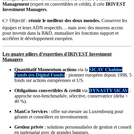
Management
(expert en convertibles et crédit), il crée
IRIVEST
Investment Managers
.
👉 Objectif :
réunir le meilleur des deux mondes.
Conserver les
équipes et leurs ADN respectifs… mais avec des moyens accrus
pour investir dans la R&D, mutualiser les fonctions support et
accélérer le développement européen.
Les quatre piliers d’expertises d'IRIVEST Investment
Managers
Quantitatif Momentum actions
via la
SICAV Chahine
Funds (ex-Digital Funds)
: pionnier européen depuis 1998, 5
fonds sur actions européennes et US.
Obligations convertibles & crédit
via
DYNASTY SICAV
:
approche non-benchmarkée, sélective, conservatrice (delta <
40 %).
ManCo Services
: offre sur-mesure au Luxembourg pour
gérants et conseillers en investissement.
Gestion privée
: solutions personnalisées de gestion et conseil
en partenariat avec de grandes banques.