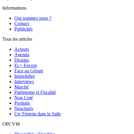
Informations
Qui sommes nous ?
Contact
Publicités
Tous les articles
Acteurs
Agenda
Dessins
Et + Encore
Face au Gérant
Immobilier
Interviews
Marché
Patrimoine et Fiscalité
Non Coté
Produits
Structurés
Un Témoin dans la Salle
OPCVM