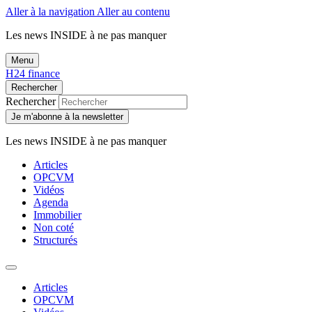
Aller à la navigation
Aller au contenu
Les news
INSIDE
à ne pas manquer
Menu
H24 finance
Rechercher
Rechercher
Je m'abonne à la newsletter
Les news
INSIDE
à ne pas manquer
Articles
OPCVM
Vidéos
Agenda
Immobilier
Non coté
Structurés
Articles
OPCVM