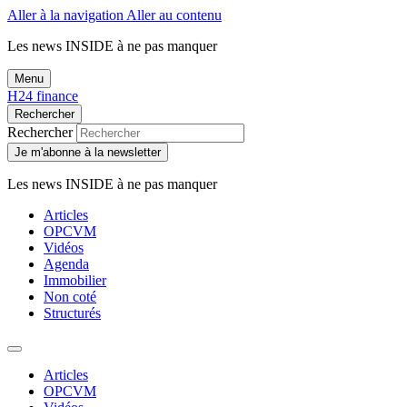
Aller à la navigation
Aller au contenu
Les news
INSIDE
à ne pas manquer
Menu
H24 finance
Rechercher
Rechercher
Je m'abonne à la newsletter
Les news
INSIDE
à ne pas manquer
Articles
OPCVM
Vidéos
Agenda
Immobilier
Non coté
Structurés
Articles
OPCVM