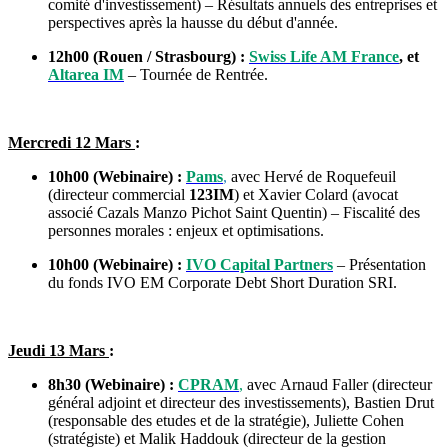
comité d'investissement) – Résultats annuels des entreprises et
perspectives après la hausse du début d'année.
12h00 (Rouen / Strasbourg) :
Swiss Life AM France
, et
Altarea IM
– Tournée de Rentrée.
Mercredi 12 Mars
:
10h00 (Webinaire) :
Pams
,
avec Hervé de Roquefeuil
(directeur commercial
123IM
) et Xavier Colard (avocat
associé Cazals Manzo Pichot Saint Quentin) – Fiscalité des
personnes morales : enjeux et optimisations.
10h00 (Webinaire) :
IVO Capital Partners
– Présentation
du fonds IVO EM Corporate Debt Short Duration SRI.
Jeudi 13 Mars
:
8h30 (Webinaire) :
CPRAM
,
avec Arnaud Faller (directeur
général adjoint et directeur des investissements), Bastien Drut
(responsable des etudes et de la stratégie), Juliette Cohen
(stratégiste) et Malik Haddouk (directeur de la gestion