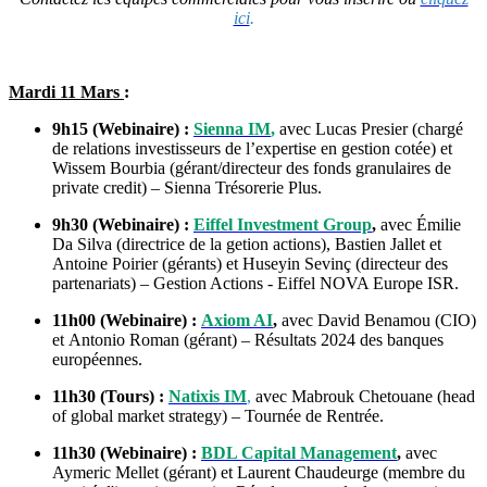
ici
.
Mardi 11 Mars
:
9h15 (Webinaire) :
Sienna IM
,
avec Lucas Presier (chargé
de relations investisseurs de l’expertise en gestion cotée) et
Wissem Bourbia (gérant/directeur des fonds granulaires de
private credit) – Sienna Trésorerie Plus.
9h30 (Webinaire) :
Eiffel Investment Group
,
avec Émilie
Da Silva (directrice de la getion actions), Bastien Jallet et
Antoine Poirier (gérants) et Huseyin Sevinç (directeur des
partenariats) – Gestion Actions - Eiffel NOVA Europe ISR.
11h00 (Webinaire) :
Axiom AI
,
avec David Benamou (CIO)
et Antonio Roman (gérant) – Résultats 2024 des banques
européennes.
11h30 (Tours) :
Natixis IM
,
avec Mabrouk Chetouane (head
of global market strategy) – Tournée de Rentrée.
11h30 (Webinaire) :
BDL Capital Management
,
avec
Aymeric Mellet (gérant) et Laurent Chaudeurge (membre du