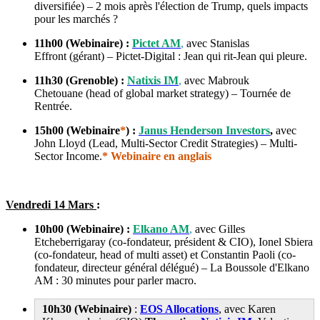
diversifiée) – 2 mois après l'élection de Trump, quels impacts
pour les marchés ?
11h00 (Webinaire) :
Pictet AM
,
avec Stanislas
Effront (gérant) – Pictet-Digital : Jean qui rit-Jean qui pleure.
11h30 (Grenoble) :
Natixis IM
,
avec Mabrouk
Chetouane (head of global market strategy) – Tournée de
Rentrée.
15h00 (Webinaire
*
) :
Janus Henderson Investors
,
avec
John Lloyd (Lead, Multi-Sector Credit Strategies) – Multi-
Sector Income.
*
Webinaire en anglais
Vendredi 14
Mars
:
10h00 (Webinaire) :
Elkano AM
,
avec Gilles
Etcheberrigaray (co-fondateur, président & CIO), Ionel Sbiera
(co-fondateur, head of multi asset) et Constantin Paoli (co-
fondateur, directeur général délégué) – La Boussole d'Elkano
AM : 30 minutes pour parler macro.
10h30 (Webinaire)
:
EOS Allocations
, avec Karen