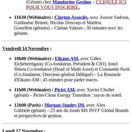
(Gérant) chez
Mandarine Gestion
–
CLIQUEZ ICI
POUR VOUS INSCRIRE.
11h30 (Webinaire) :
Clartan Associés
,
avec Aurore Sadoun,
Guillaume Brisset, Nicolas Descoqs et Marilou
Goueffon
(gérants) – Clartan Valeurs : 30 minutes avec les
gérants.
Vendredi 14 Novembre
:
10h00 (Webinaire) :
Elkano AM
,
avec Gilles
Etcheberrigaray (Co-fondateur, Président & CIO), Ionel
Sbiera Co-fondateur (Head of Multi Asset) et Constantin Paoli
(Co-fondateur, Directeur général Délégué)
– La Boussole
d'Elkano AM : 45 minutes pour parler macro.
11h00 (Webinaire) :
Pictet AM
,
avec Xavier Chollet
(gérant)
– Pictet-Clean Energy Transition : rayon de soleil.
12h00 (Paris) :
Morgan Stanley IM
,
avec Alex
Gabriele (gérant)
– 25 ans du fonds MS INVF Global Brands
et perspectives de gestion.
Lundi 17 Novembre
: