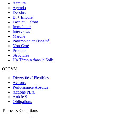
Acteurs
Agenda
Dessins
Et + Encore
Face au Gérant
Immobilier
Interviews
Marché
Patrimoine et Fiscalité
Non Coté
Produits
Structurés
Un Témoin dans la Salle
OPCVM
Diversifiés / Flexibles
Actions
Performance Absolue
Actions PEA
Article 9
Obligations
Termes & Conditions