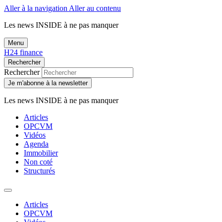
Aller à la navigation
Aller au contenu
Les news
INSIDE
à ne pas manquer
Menu
H24 finance
Rechercher
Rechercher
Je m'abonne à la newsletter
Les news
INSIDE
à ne pas manquer
Articles
OPCVM
Vidéos
Agenda
Immobilier
Non coté
Structurés
Articles
OPCVM