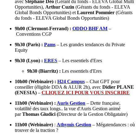
avec
Stéphane Déo
(Gérant du fonds - ELEVA Global Multi
Opportunities),
Arthur Cuzin
(Gérants du fonds - ELEVA
Global Bonds Opportunities) et
Laurent Pommier
(Gérants
du fonds - ELEVA Global Bonds Opportunities)
9h00 (Clermont-Ferrand) :
ODDO BHF AM
–
Conventions CGP
9h30 (Paris) :
Pams
– Les grandes tendances du Private
Equity
9h30 (Lyon) :
ERES
– Les essentiels d'Eres
9h30 (Biarritz) :
Les essentiels d'Eres
10h00 (Webinaire) :
H24 Campus
– Chat GPT pour
conseiller (éligible DDA & ALUR 2h), avec
Didier PLANE
(ENESIA)
–
CLIQUEZ ICI POUR VOUS INSCRIRE
11h00 (Webinaire) :
Auris Gestion
– Dette française,
volatilité des taux longs.. la vue d'Auris Gestion animé
par
Thomas Giudici (
Directeur de la Gestion Obligataire)
11h00 (Webinaire)
:
Athymis Gestion
– Mégatendances : où
trouver de la traction ?