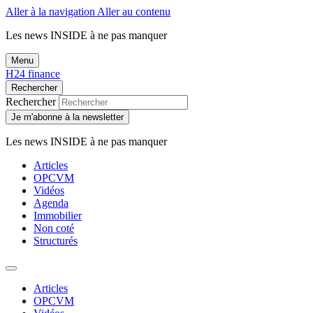
Aller à la navigation
Aller au contenu
Les news
INSIDE
à ne pas manquer
Menu
H24 finance
Rechercher
Rechercher
Je m'abonne à la newsletter
Les news
INSIDE
à ne pas manquer
Articles
OPCVM
Vidéos
Agenda
Immobilier
Non coté
Structurés
Articles
OPCVM