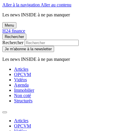
Aller à la navigation
Aller au contenu
Les news
INSIDE
à ne pas manquer
Menu
H24 finance
Rechercher
Rechercher
Je m'abonne à la newsletter
Les news
INSIDE
à ne pas manquer
Articles
OPCVM
Vidéos
Agenda
Immobilier
Non coté
Structurés
Articles
OPCVM