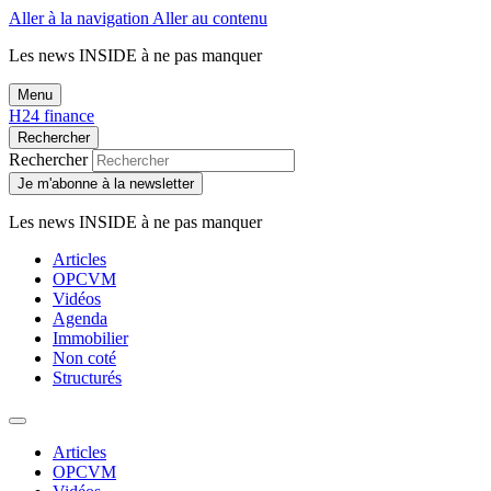
Aller à la navigation
Aller au contenu
Les news
INSIDE
à ne pas manquer
Menu
H24 finance
Rechercher
Rechercher
Je m'abonne à la newsletter
Les news
INSIDE
à ne pas manquer
Articles
OPCVM
Vidéos
Agenda
Immobilier
Non coté
Structurés
Articles
OPCVM