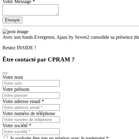
Votre Message
*
Envoyer
Avec son fonds Evergreen, Apax by Seven2 consolide sa présence dur
Restez INSIDE !
Être contacté par CPRAM ?
Votre nom
Votre prénom
Votre adresse email
*
Votre numéro de téléphone
Votre société
*
Je souhaite être mis en relation avec le partenaire *