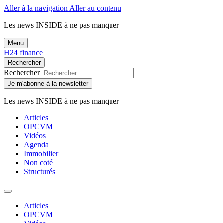
Aller à la navigation
Aller au contenu
Les news
INSIDE
à ne pas manquer
Menu
H24 finance
Rechercher
Rechercher
Je m'abonne à la newsletter
Les news
INSIDE
à ne pas manquer
Articles
OPCVM
Vidéos
Agenda
Immobilier
Non coté
Structurés
Articles
OPCVM