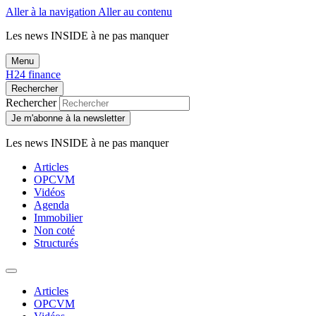
Aller à la navigation
Aller au contenu
Les news
INSIDE
à ne pas manquer
Menu
H24 finance
Rechercher
Rechercher
Je m'abonne à la newsletter
Les news
INSIDE
à ne pas manquer
Articles
OPCVM
Vidéos
Agenda
Immobilier
Non coté
Structurés
Articles
OPCVM