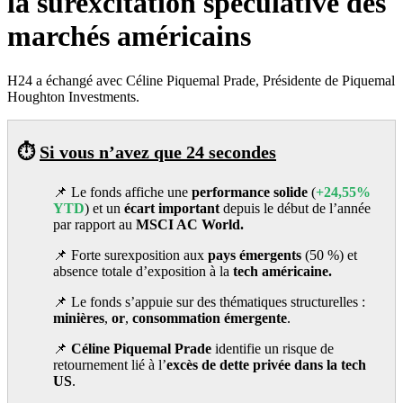
la surexcitation spéculative des
marchés américains
H24 a échangé avec Céline Piquemal Prade, Présidente de Piquemal
Houghton Investments.
⏱️
Si vous n’avez que 24 secondes
📌 Le fonds affiche une
performance solide
(
+24,55%
YTD
) et un
écart important
depuis le début de l’année
par rapport au
MSCI AC World.
📌 Forte surexposition aux
pays émergents
(50 %) et
absence totale d’exposition à la
tech américaine.
📌 Le fonds s’appuie sur des thématiques structurelles :
minières
,
or
,
consommation
émergente
.
📌
Céline Piquemal Prade
identifie un risque de
retournement lié à l’
excès de dette privée dans la tech
US
.