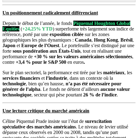
Un positionnement radicalement différenciant
Depuis le début de l’année, le fonds
Piquemal Houghton Global
Equities
(
+24,25% YTD
) surperforme très largement son indice de
référence, porté par une
exposition ciblée
sur les zones
géographiques les plus dynamiques :
Canada
,
Hong
Kong
,
Brésil
,
Japon
et
Europe
de l’Ouest
. Le portefeuille s’est distingué par une
forte
sous pondération aux États-Unis
, tout en réalisant une
performance de
+30 % sur les valeurs américaines sélectionnées
,
contre
+3,4 % pour le S&P 500
en euros
.
Sur le plan sectoriel, la performance est tirée par les
matériaux
, les
services financiers
et
l’industrie
, dans un contexte où la
technologie
, bien qu’en hausse,
n’a pas été nécessaire pour
générer de l’alpha
. Le fonds ne détient d’ailleurs
aucune valeur
technologique
, secteur qui pèse pourtant
26 % de l’indice
.
Une lecture critique du marché américain
Céline Piquemal Prade insiste sur l’état de
surexcitation
spéculative des marchés américains
. Le niveau de levier utilisé
dépasse ceux observés en 2000 ou 2008, tandis qu’une part
croissante des sociétés cotées se traite à des multiples totalement