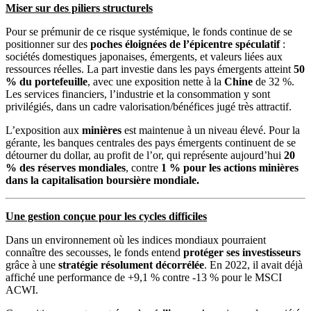
Miser sur des piliers structurels
Pour se prémunir de ce risque systémique, le fonds continue de se
positionner sur des
poches éloignées de l’épicentre spéculatif
:
sociétés domestiques japonaises, émergents, et valeurs liées aux
ressources réelles. La part investie dans les pays émergents atteint
50
% du portefeuille
, avec une exposition nette à la
Chine
de 32 %.
Les services financiers, l’industrie et la consommation y sont
privilégiés, dans un cadre valorisation/bénéfices jugé très attractif.
L’exposition aux
minières
est maintenue à un niveau élevé. Pour la
gérante, les banques centrales des pays émergents continuent de se
détourner du dollar, au profit de l’or, qui représente aujourd’hui
20
% des réserves mondiales
, contre
1 % pour les actions minières
dans la capitalisation boursière mondiale.
Une gestion conçue pour les cycles difficiles
Dans un environnement où les indices mondiaux pourraient
connaître des secousses, le fonds entend
protéger ses investisseurs
grâce à une
stratégie résolument décorrélée
. En 2022, il avait déjà
affiché une performance de +9,1 % contre -13 % pour le MSCI
ACWI.