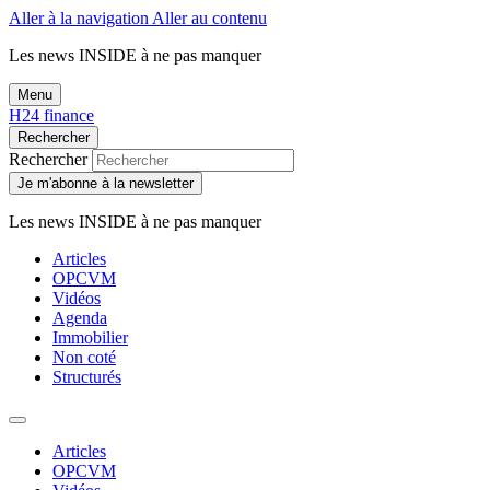
Aller à la navigation
Aller au contenu
Les news
INSIDE
à ne pas manquer
Menu
H24 finance
Rechercher
Rechercher
Je m'abonne à la newsletter
Les news
INSIDE
à ne pas manquer
Articles
OPCVM
Vidéos
Agenda
Immobilier
Non coté
Structurés
Articles
OPCVM